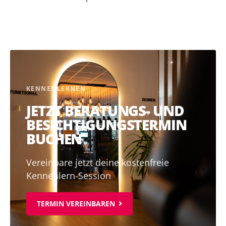
KENNENLERNEN
JETZT BERATUNGS- UND
BESICHTIGUNGSTERMIN
BUCHEN
Vereinbare jetzt deine kostenfreie
Kennenlern-Session
TERMIN VEREINBAREN